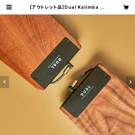
【アウトレット品】Dual Kalimba Pr
o / D1 Pro / 17音【1年保証】 | mis
a_kalimbashop