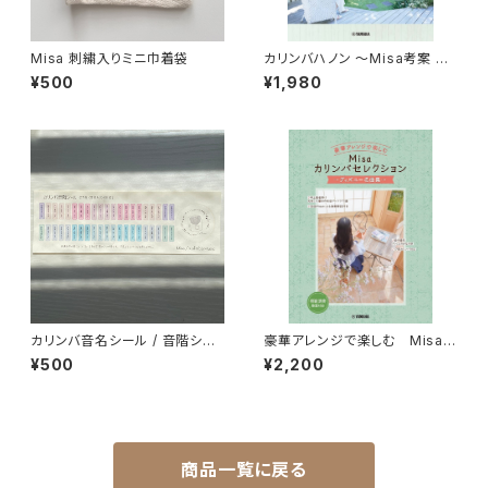
Misa 刺繍入りミニ巾着袋
カリンバハノン ～Misa考案 指
がスムーズに動くトレーニングブ
¥500
¥1,980
ック～
カリンバ音名シール / 音階シー
豪華アレンジで楽しむ Misaカ
ル
リンバセレクション ～ディズニ
¥500
¥2,200
ー名曲集～
商品一覧に戻る