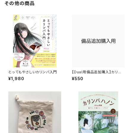
その他の商品
とってもやさしいカリンバ入門
【Dual用備品追加購入】カリン
バ用チェーン / チューニングハ
¥1,980
¥550
ンマー /AUXオーディオケーブ
ル / 充電用ケーブル /イヤホン