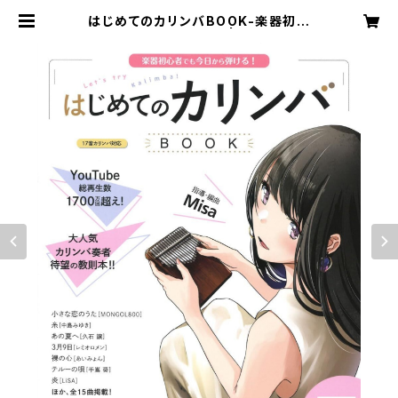
はじめてのカリンバBOOK-楽器初心
者でも今日から弾ける! | misa_kali
mbashop