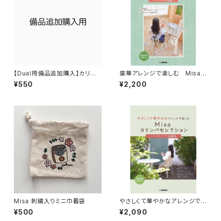
【Dual用備品追加購入】カリン
豪華アレンジで楽しむ Misaカ
バ用チェーン / チューニングハ
リンバセレクション ～ディズニ
¥550
¥2,200
ンマー /AUXオーディオケーブ
ー名曲集～
ル / 充電用ケーブル /イヤホン
Misa 刺繍入りミニ巾着袋
やさしくて華やかなアレンジで楽
しむ Misaカリンバセレクショ
¥500
¥2,090
ン ～スタジオジブリ名曲集～