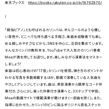
楽天ブックス
https://books.rakuten.co.jp/rb/16762970/
/
「親指ピアノ」とも呼ばれるカリンバは、オルゴールのような優し
い音色や、どこへでも持ち運べる手軽さ、楽器未経験者でも楽し
める親しみやすさなどから、SNSを中心に、注目を集めています。
そんなカリンバの教則本を、YouTubeで大人気のカリンバ奏者
Misaが満を持してお送りします。楽しみながら演奏法をマスター
しましょう!
楽器は初心者向けの「17音」カリンバを使用。弾き方のポイントが
わかる写真を多数掲載するほか、動画で演奏している人気曲を
やさしくアレンジしています。曲は、単音演奏から簡単なコード伴
奏付き、さらに少し凝った伴奏付き演奏へと、3ステップで学習。
Misaの動画サイトで模範演奏が聴けます(一部曲を除く)。また、
指導に合わせた、カリンバのピンに貼るオリジナル音名ステッカ