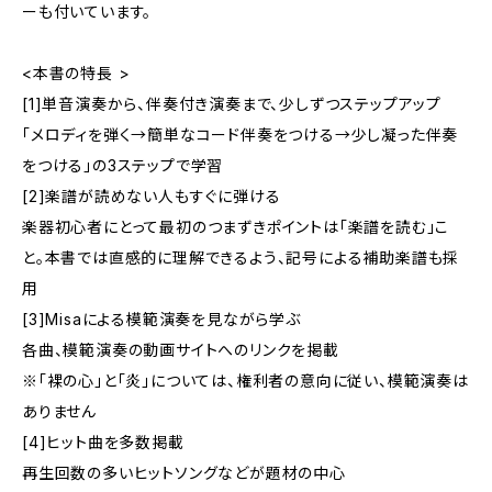
ーも付いています。
<本書の特長 >
[1]単音演奏から、伴奏付き演奏まで、少しずつステップアップ
「メロディを弾く→簡単なコード伴奏をつける→少し凝った伴奏
をつける」の3ステップで学習
[2]楽譜が読めない人もすぐに弾ける
楽器初心者にとって最初のつまずきポイントは「楽譜を読む」こ
と。本書では直感的に理解できるよう、記号による補助楽譜も採
用
[3]Misaによる模範演奏を見ながら学ぶ
各曲、模範演奏の動画サイトへのリンクを掲載
※「裸の心」と「炎」については、権利者の意向に従い、模範演奏は
ありません
[4]ヒット曲を多数掲載
再生回数の多いヒットソングなどが題材の中心