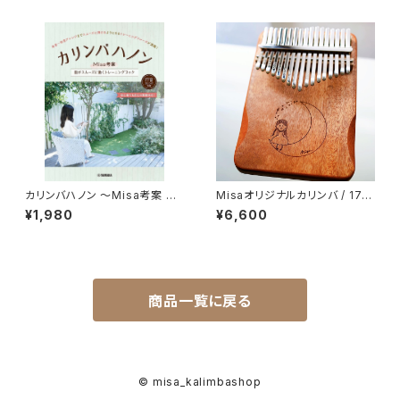
カリンバハノン ～Misa考案 指
Misaオリジナルカリンバ / 17mi
がスムーズに動くトレーニングブ
salogo1
¥1,980
¥6,600
ック～
商品一覧に戻る
© misa_kalimbashop