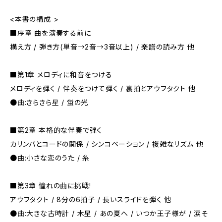
<本書の構成 >
■序章 曲を演奏する前に
構え方 / 弾き方(単音→2音→3音以上) / 楽譜の読み方 他
■第1章 メロディに和音をつける
メロディを弾く / 伴奏をつけて弾く / 裏拍とアウフタクト 他
●曲:きらきら星 / 蛍の光
■第2章 本格的な伴奏で弾く
カリンバとコードの関係 / シンコペーション / 複雑なリズム 他
●曲:小さな恋のうた / 糸
■第3章 憧れの曲に挑戦!
アウフタクト / 8分の6拍子 / 長いスライドを弾く 他
●曲:大きな古時計 / 木星 / あの夏へ / いつか王子様が / 涙そ