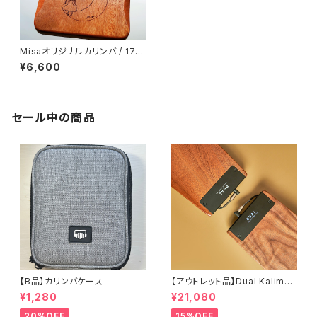
Misaオリジナルカリンバ / 17mi
salogo1
¥6,600
セール中の商品
【B品】カリンバケース
【アウトレット品】Dual Kalimba
Pro / D1 Pro / 17音【1年保証】
¥1,280
¥21,080
20%OFF
15%OFF