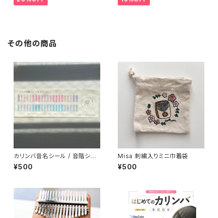
その他の商品
カリンバ音名シール / 音階シー
Misa 刺繍入りミニ巾着袋
ル
¥500
¥500