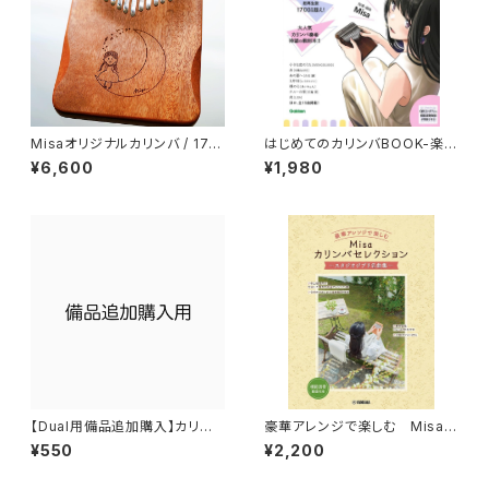
Misaオリジナルカリンバ / 17mi
はじめてのカリンバBOOK-楽器
salogo1
初心者でも今日から弾ける!
¥6,600
¥1,980
【Dual用備品追加購入】カリン
豪華アレンジで楽しむ Misaカ
バ用チェーン / チューニングハ
リンバセレクション ～スタジオ
¥550
¥2,200
ンマー /AUXオーディオケーブ
ジブリ名曲集～
ル / 充電用ケーブル /イヤホン